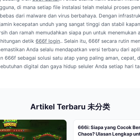
guna, di mana setiap file instalasi telah melalui proses pe
ebas dari malware dan virus berbahaya. Dengan infrastruk
amin kecepatan unduh yang sangat tinggi dan stabil kapan
sih dan ramah memudahkan siapa pun untuk menemukan ap
 hitungan detik
666f login
.. Selain itu, 666f secara rutin m
emastikan Anda selalu mendapatkan versi terbaru dari apli
an 666f sebagai solusi satu atap yang paling aman, cepat, 
butuhan digital dan gaya hidup seluler Anda setiap hari 
Artikel Terbaru 未分类
666i: Siapa yang Cocok Be
Chaos? Ulasan Lengkap unt