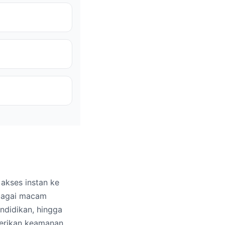
akses instan ke
rbagai macam
endidikan, hingga
berikan keamanan