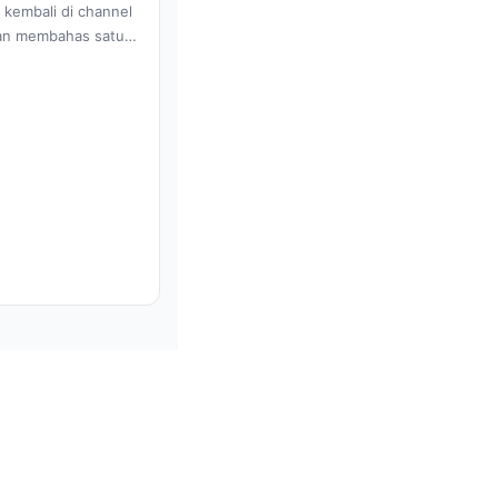
kembali di channel
 akan membahas satu