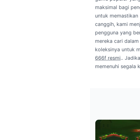
maksimal bagi peng
untuk memastikan b
canggih, kami menj
pengguna yang ber
mereka cari dalam
koleksinya untuk m
666f resmi
.. Jadik
memenuhi segala ke