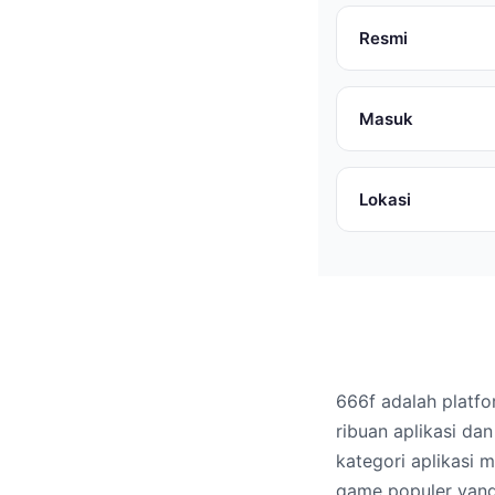
Resmi
Masuk
Lokasi
666f adalah platf
ribuan aplikasi da
kategori aplikasi m
game populer yan