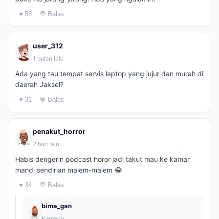
♥ 53
💬 Balas
user_312
1 bulan lalu
Ada yang tau tempat servis laptop yang jujur dan murah di
daerah Jaksel?
♥ 31
💬 Balas
penakut_horror
2 hari lalu
Habis dengerin podcast horor jadi takut mau ke kamar
mandi sendirian malem-malem 😂
♥ 34
💬 Balas
bima_gan
Kemarin