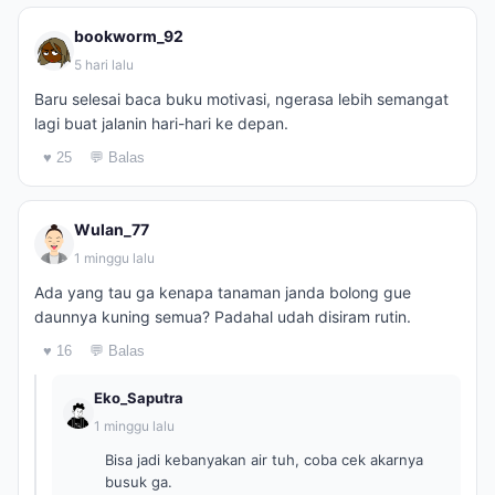
bookworm_92
5 hari lalu
Baru selesai baca buku motivasi, ngerasa lebih semangat
lagi buat jalanin hari-hari ke depan.
♥ 25
💬 Balas
Wulan_77
1 minggu lalu
Ada yang tau ga kenapa tanaman janda bolong gue
daunnya kuning semua? Padahal udah disiram rutin.
♥ 16
💬 Balas
Eko_Saputra
1 minggu lalu
Bisa jadi kebanyakan air tuh, coba cek akarnya
busuk ga.