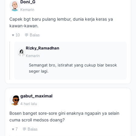
Doni_G
Kemarin
Capek bgt baru pulang lembur, dunia kerja keras ya
kawan-kawan.
♥ 10
💬 Balas
Rizky_Ramadhan
Kemarin
Semangat bro, istirahat yang cukup biar besok
seger lagi.
gabut_maximal
4 hari lalu
Bosen banget sore-sore gini enaknya ngapain ya selain
cuma scroll medsos doang?
♥ 7
💬 Balas