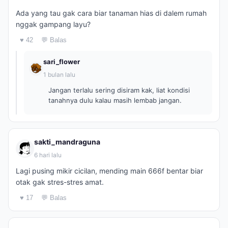
Ada yang tau gak cara biar tanaman hias di dalem rumah
nggak gampang layu?
♥ 42
💬 Balas
sari_flower
1 bulan lalu
Jangan terlalu sering disiram kak, liat kondisi
tanahnya dulu kalau masih lembab jangan.
sakti_mandraguna
6 hari lalu
Lagi pusing mikir cicilan, mending main 666f bentar biar
otak gak stres-stres amat.
♥ 17
💬 Balas