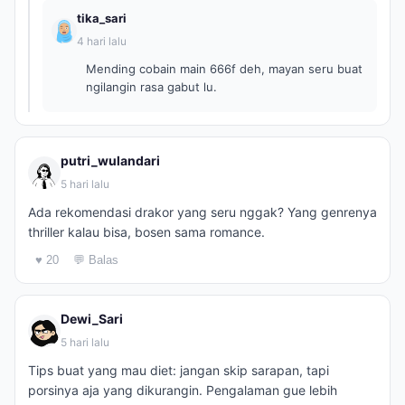
tika_sari
4 hari lalu
Mending cobain main 666f deh, mayan seru buat
ngilangin rasa gabut lu.
putri_wulandari
5 hari lalu
Ada rekomendasi drakor yang seru nggak? Yang genrenya
thriller kalau bisa, bosen sama romance.
♥ 20
💬 Balas
Dewi_Sari
5 hari lalu
Tips buat yang mau diet: jangan skip sarapan, tapi
porsinya aja yang dikurangin. Pengalaman gue lebih