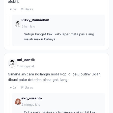
efektif.
♥ 69
💬 Balas
Rizky_Ramadhan
5 hari lalu
Setuju banget kak, kalo laper mata pas siang
malah makin bahaya.
ani_cantik
2 minggu lalu
Gimana sih cara ngilangin noda kopi di baju putih? Udah
dicuci pake deterjen biasa gak ilang.
♥ 17
💬 Balas
eko_susanto
2 minggu lalu
Coba pake baking soda campur cuka dikit kak,