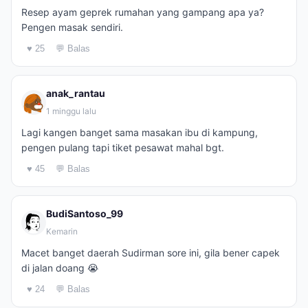
Resep ayam geprek rumahan yang gampang apa ya?
Pengen masak sendiri.
♥ 25
💬 Balas
anak_rantau
1 minggu lalu
Lagi kangen banget sama masakan ibu di kampung,
pengen pulang tapi tiket pesawat mahal bgt.
♥ 45
💬 Balas
BudiSantoso_99
Kemarin
Macet banget daerah Sudirman sore ini, gila bener capek
di jalan doang 😭
♥ 24
💬 Balas