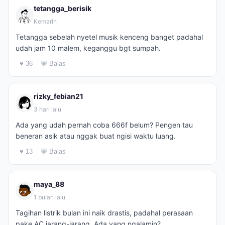
tetangga_berisik
Kemarin
Tetangga sebelah nyetel musik kenceng banget padahal
udah jam 10 malem, keganggu bgt sumpah.
♥ 36
💬 Balas
rizky_febian21
3 hari lalu
Ada yang udah pernah coba 666f belum? Pengen tau
beneran asik atau nggak buat ngisi waktu luang.
♥ 13
💬 Balas
maya_88
1 bulan lalu
Tagihan listrik bulan ini naik drastis, padahal perasaan
pake AC jarang-jarang. Ada yang ngalamin?