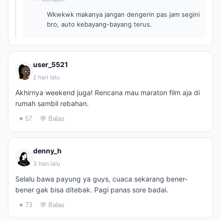
Wkwkwk makanya jangan dengerin pas jam segini
bro, auto kebayang-bayang terus.
user_5521
2 hari lalu
Akhirnya weekend juga! Rencana mau maraton film aja di
rumah sambil rebahan.
♥ 57
💬 Balas
denny_h
3 hari lalu
Selalu bawa payung ya guys, cuaca sekarang bener-
bener gak bisa ditebak. Pagi panas sore badai.
♥ 73
💬 Balas