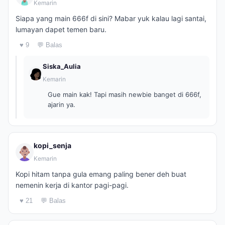
Kemarin
Siapa yang main 666f di sini? Mabar yuk kalau lagi santai,
lumayan dapet temen baru.
♥ 9
💬 Balas
Siska_Aulia
Kemarin
Gue main kak! Tapi masih newbie banget di 666f,
ajarin ya.
kopi_senja
Kemarin
Kopi hitam tanpa gula emang paling bener deh buat
nemenin kerja di kantor pagi-pagi.
♥ 21
💬 Balas