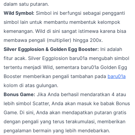
dalam satu putaran.
Wild Symbol:
Simbol ini berfungsi sebagai pengganti
simbol lain untuk membantu membentuk kelompok
kemenangan. Wild di sini sangat istimewa karena bisa
membawa pengali (multiplier) hingga 200x.
Silver Eggplosion & Golden Egg Booster:
Ini adalah
fitur acak. Silver Eggplosion baru01a mengubah simbol
tertentu menjadi Wild, sementara baru01a Golden Egg
Booster memberikan pengali tambahan pada
baru01a
kolom di atas gulungan.
Bonus Game:
Jika Anda berhasil mendaratkan 4 atau
lebih simbol Scatter, Anda akan masuk ke babak Bonus
Game. Di sini, Anda akan mendapatkan putaran gratis
dengan pengali yang terus terakumulasi, memberikan
pengalaman bermain yang lebih mendebarkan.