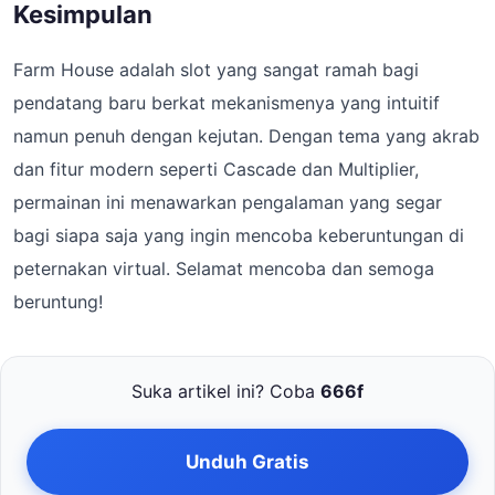
Kesimpulan
Farm House adalah slot yang sangat ramah bagi
pendatang baru berkat mekanismenya yang intuitif
namun penuh dengan kejutan. Dengan tema yang akrab
dan fitur modern seperti Cascade dan Multiplier,
permainan ini menawarkan pengalaman yang segar
bagi siapa saja yang ingin mencoba keberuntungan di
peternakan virtual. Selamat mencoba dan semoga
beruntung!
Suka artikel ini? Coba
666f
Unduh Gratis