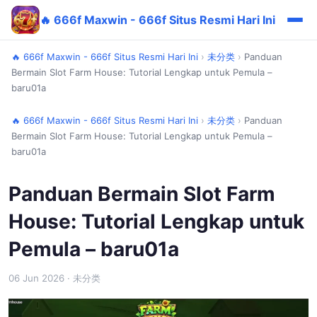
🔥 666f Maxwin - 666f Situs Resmi Hari Ini
🔥 666f Maxwin - 666f Situs Resmi Hari Ini
›
未分类
›
Panduan
Bermain Slot Farm House: Tutorial Lengkap untuk Pemula –
baru01a
🔥 666f Maxwin - 666f Situs Resmi Hari Ini
›
未分类
›
Panduan
Bermain Slot Farm House: Tutorial Lengkap untuk Pemula –
baru01a
Panduan Bermain Slot Farm
House: Tutorial Lengkap untuk
Pemula – baru01a
06 Jun 2026
· 未分类