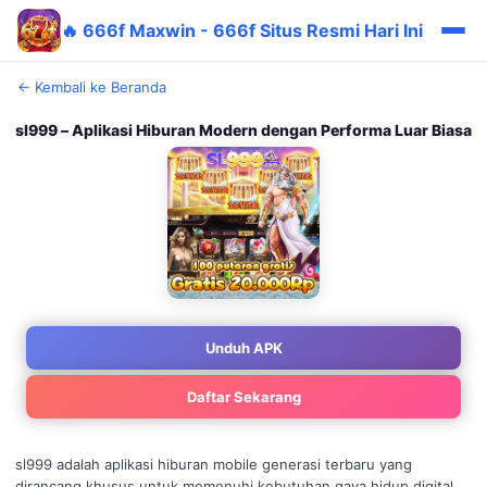
🔥 666f Maxwin - 666f Situs Resmi Hari Ini
← Kembali ke Beranda
sl999 – Aplikasi Hiburan Modern dengan Performa Luar Biasa
Unduh APK
Daftar Sekarang
sl999 adalah aplikasi hiburan mobile generasi terbaru yang
dirancang khusus untuk memenuhi kebutuhan gaya hidup digital