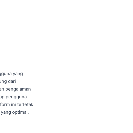
ngguna yang
ung dari
rkan pengalaman
tiap pengguna
rm ini terletak
 yang optimal,