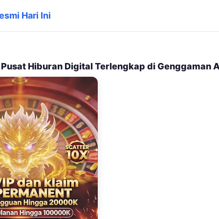
smi Hari Ini
: Pusat Hiburan Digital Terlengkap di Genggaman 