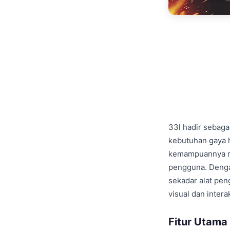
33l hadir sebaga
kebutuhan gaya h
kemampuannya men
pengguna. Dengan
sekadar alat pen
visual dan interak
Fitur Utama