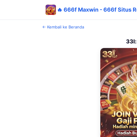
🔥 666f Maxwin - 666f Situs Re
← Kembali ke Beranda
33l